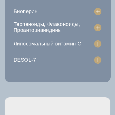
Биоперин
Терпеноиды, Флавоноиды,
Проантоцианидины
Липосомальный витамин C
DESOL-7