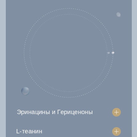
Эринацины и Гериценоны
L-теанин