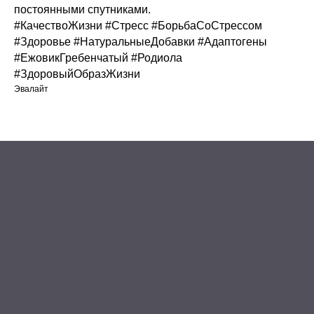
постоянными спутниками.
#КачествоЖизни #Стресс #БорьбаСоСтрессом
#Здоровье #НатуральныеДобавки #Адаптогены
#ЕжовикГребенчатый #Родиола
#ЗдоровыйОбразЖизни
Эвалайт