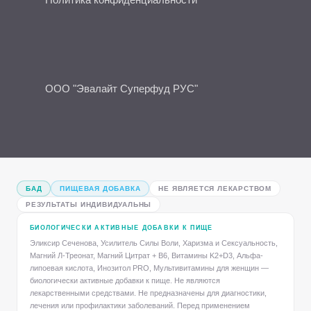
ООО "Эвалайт Суперфуд РУС"
БАД
ПИЩЕВАЯ ДОБАВКА
НЕ ЯВЛЯЕТСЯ ЛЕКАРСТВОМ
РЕЗУЛЬТАТЫ ИНДИВИДУАЛЬНЫ
БИОЛОГИЧЕСКИ АКТИВНЫЕ ДОБАВКИ К ПИЩЕ
Эликсир Сеченова, Усилитель Силы Воли, Харизма и Сексуальность,
Магний Л-Треонат, Магний Цитрат + B6, Витамины K2+D3, Альфа-
липоевая кислота, Инозитол PRO, Мультивитамины для женщин —
биологически активные добавки к пище. Не являются
лекарственными средствами. Не предназначены для диагностики,
лечения или профилактики заболеваний. Перед применением