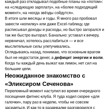
каждый раз откладывал подобные планы на «потом»:
на «следующую зарплату», на «более подходящий
момент», на «когда звёзды сойдутся».
В итоге шли месяцы и годы. Я много раз пробовал
завести «копилку» или даже Excel-таблицу, где
расписывал доходы и расходы, но быстро загорался и
так же быстро выгорал. Банально: уставал к вечеру,
нервничал, хотелось расслабиться — и все
мыслительные силы улетучивались.
Оглядываясь назад, понимаю, что основным врагом
был не недостаток денег, а
дефицит энергии и воли
.
Когда ты каждый день выжат как лимон, нет сил на
большие цели.
Неожиданное знакомство с
«Эликсиром Сеченова»
Переломный момент наступил во время очередного
посещения фитнес-клуба. Я туда ходил скорее «для
галочки», пару раз в неделю, чтобы не совсем
засидеться. И как-то в раздевалке разговорился с