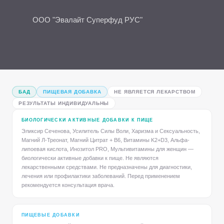
ООО "Эвалайт Суперфуд РУС"
БАД
ПИЩЕВАЯ ДОБАВКА
НЕ ЯВЛЯЕТСЯ ЛЕКАРСТВОМ
РЕЗУЛЬТАТЫ ИНДИВИДУАЛЬНЫ
БИОЛОГИЧЕСКИ АКТИВНЫЕ ДОБАВКИ К ПИЩЕ
Эликсир Сеченова, Усилитель Силы Воли, Харизма и Сексуальность,
Магний Л-Треонат, Магний Цитрат + B6, Витамины K2+D3, Альфа-
липоевая кислота, Инозитол PRO, Мультивитамины для женщин —
биологически активные добавки к пище. Не являются
лекарственными средствами. Не предназначены для диагностики,
лечения или профилактики заболеваний. Перед применением
рекомендуется консультация врача.
ПИЩЕВЫЕ ДОБАВКИ